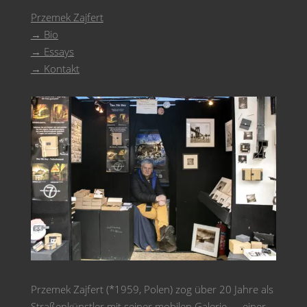
Przemek Zajfert
→ Bio
→ Essays
→ Kontakt
Przemek Zajfert (*1959, Polen) zog über 20 Jahre als
Straßenkünstler mit seiner mobilen Galerie — einer